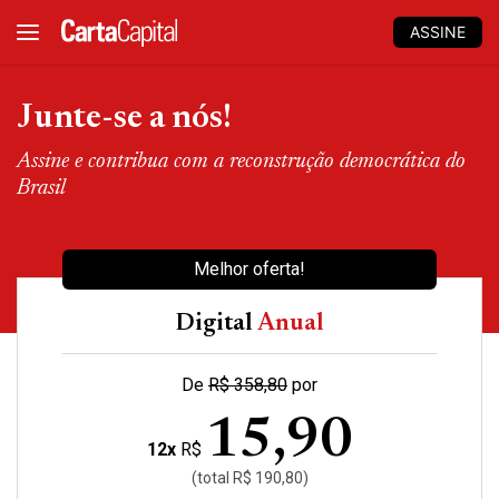
ASSINE
Junte-se a nós!
Assine e contribua com a reconstrução democrática do
Brasil
Melhor oferta!
Digital
Anual
De
R$ 358,80
por
15,90
12x
R$
(total R$ 190,80)